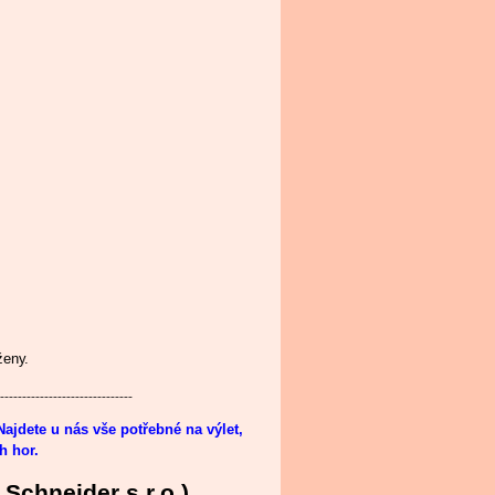
ženy.
------------------------------
 Najdete u nás vše potřebné na výlet,
h hor.
Schneider s.r.o.)