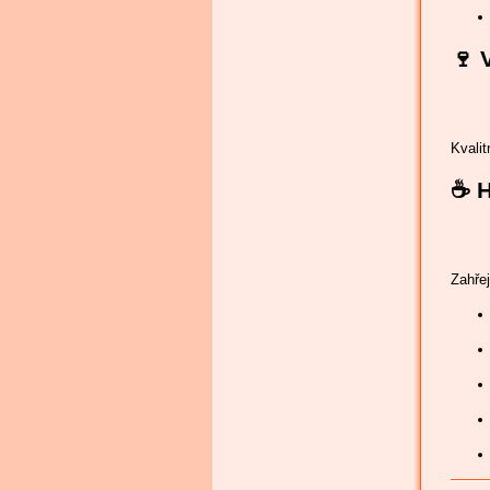
🍷
Kvalit
☕
H
Zahřej