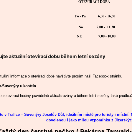
OTEVÍRACÍ DOBA
Po - Pá
6,30 - 16,30
So
7,00 - 11,30
NE 7,00 - 10,00
ujte aktuální otevírací dobu během letní sezóny
tuální informace o otevírací době navštivte prosím naši Facebook stránku
ka-Suvenýry u kostela
ou otevírací hodiny pravidelně aktualizovány a během letní sezóny také prodlou
----------------------------------------------------------------------------------------------------------------
jte v
Trafice – Suvenýry Josefův Důl
, ideálním místě pro turisty i místní.
dovolenou i jako milou vzpomínku z Jizerskýc
Každý den čerstvé pečivo ( Pekárna Tanvald- 