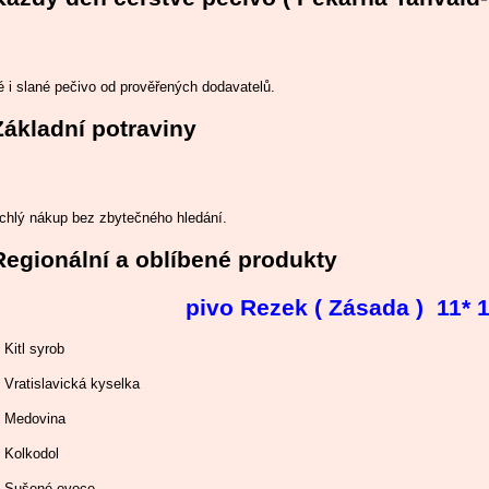
 i slané pečivo od prověřených dodavatelů.
Základní potraviny
ychlý nákup bez zbytečného hledání.
Regionální a oblíbené produkty
pivo Rezek ( Zásada ) 11* 
Kitl syrob
Vratislavická kyselka
Medovina
Kolkodol
Sušené ovoce