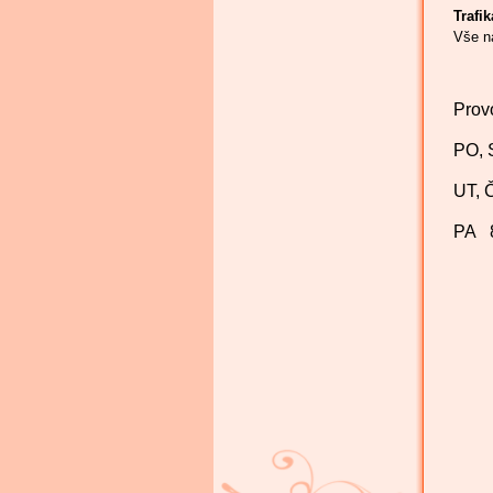
Trafi
Vše n
Prov
PO, 
UT, 
PA 8