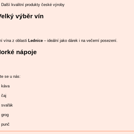
Další kvalitní produkty české výroby
Velký výběr vín
ní vína z oblasti
Lednice
– ideální jako dárek i na večerní posezení.
orké nápoje
te se u nás:
káva
čaj
svařák
grog
punč