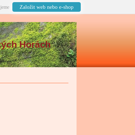
Založit web nebo e-shop
jeme
kých Horách