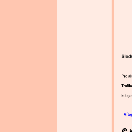
Sled
Pro ak
Trafi
kde js
---------
Víte
🥐