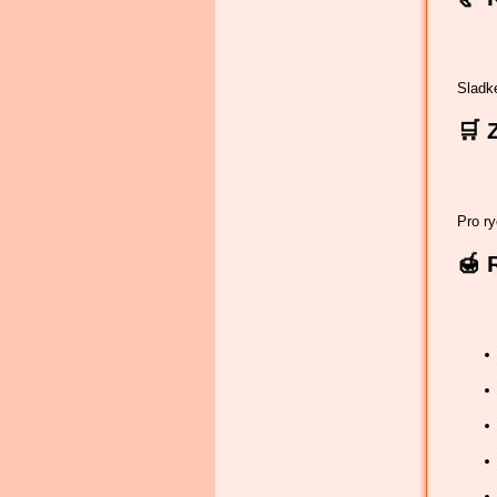
Sladké
🛒
Pro r
🍯