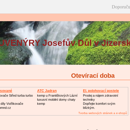
Doporuču
VENÝRY Josefův Důl v Jizers
Otevírací doba
sované
ATC Jadran
El. polohovací postele
odmychadlo
ovače Střed turba turbo
kemp u Františkových Lázní
Prodej a nájem zdravotní
luxusní mobilní domy chaty
techniky
díly Vstřikovače
kemp
Dopřejte komfort svým
pmnd.cz
blízkým.
Tvorba webových stránek a e-shopů