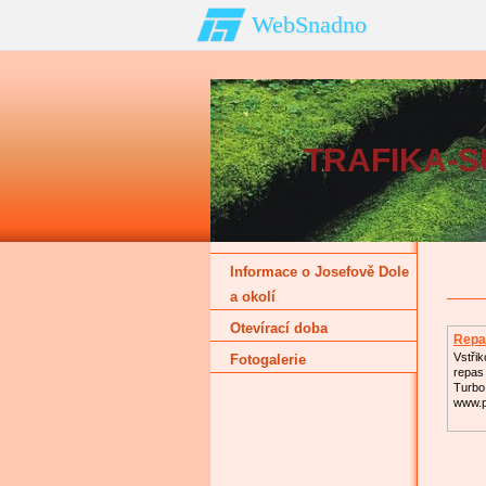
WebSnadno
TRAFIKA-SU
Informace o Josefově Dole
a okolí
Otevírací doba
Repa
Turb
Vstřik
Fotogalerie
repas
Turbo 
www.